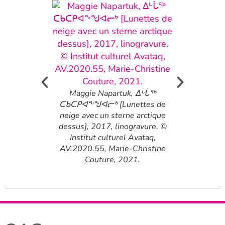
 ᐁᕕᕐᓗ ᐊᕐᓇᓗ
Siasi Smile
se], 2017,
[Hibou], 201
Maggie Napartuk, ᐃᒡᒑᖅ
titut culturel
Institut c
ᑕᑲᑕᑭᐊᖕᖑᐊᓕᒃ [Lunettes de
.138, Marie-
AV.2019.154
neige avec un sterne arctique
ure, 2020.
Cout
dessus], 2017, linogravure. ©
Institut culturel Avataq,
AV.2020.55, Marie-Christine
Couture, 2021.