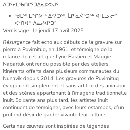
ᐱᑐᑦᓯᒪᖃᑎᒌᑦᑐᐃᓇᐅᕗᒍᑦ
.
ᖁᒪᖅ
ᒪᖏᐅᖅ
ᐃᔦᑦᑐᖅ
,
ᒫᑭ
ᓇᐹᕐᑐᖅ
ᐊᒻᒪᓗ
ᓕᓐ
ᐸᔅᑎᐊᓐ
ᐱᓇᓱᐊᕐᑐᑦ
Vernissage : le jeudi 17 avril 2025
Résurgence
fait écho aux débuts de la gravure sur
pierre à Puvirnituq,
en 1961, et témoigne de la
relance de cet art que Lyne Bastien et
Maggie
Napartuk ont rendu possible par des ateliers
itinérants offerts
dans plusieurs communautés du
Nunavik depuis 2014. Les gravures de
Puvirnituq
évoquaient simplement et sans artifice des animaux
et des scènes
appartenant à l’imagerie traditionnelle
inuit. Soixante ans plus tard, les artistes
inuit
continuent de témoigner, avec leurs estampes, d’un
profond désir de
garder vivante leur culture.
Certaines œuvres sont inspirées de légendes