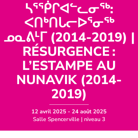
ᓴᕐᖀᒋᐊᓪᓚᓂᖅ:
ᐸᑎᒃᑎᒐᓕᐅᕐᓂᖅ
ᓄᓇᕕᒻᒥ (2014-2019) |
RÉSURGENCE :
L’ESTAMPE AU
NUNAVIK (2014-
2019)
12 avril 2025
- 24 août 2025
Salle Spencerville | niveau 3