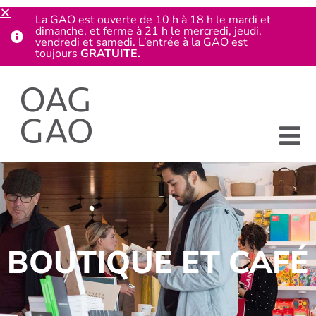
La GAO est ouverte de 10 h à 18 h le mardi et
dimanche, et ferme à 21 h le mercredi, jeudi,
vendredi et samedi. L’entrée à la GAO est
toujours
GRATUITE.
BOUTIQUE ET CAFÉ