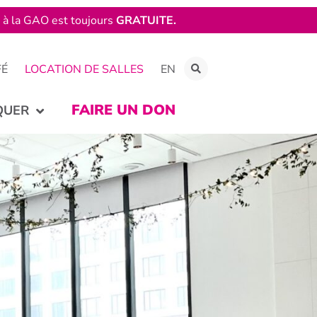
e à la GAO est toujours
GRATUITE.
FÉ
LOCATION DE SALLES
EN
FAIRE UN DON
QUER