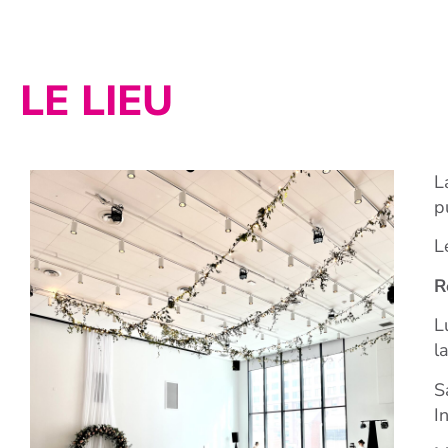
LE LIEU
L
p
L
R
L
l
S
I