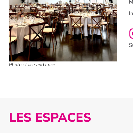
M
I
S
Photo : Lace and Luce
LES ESPACES