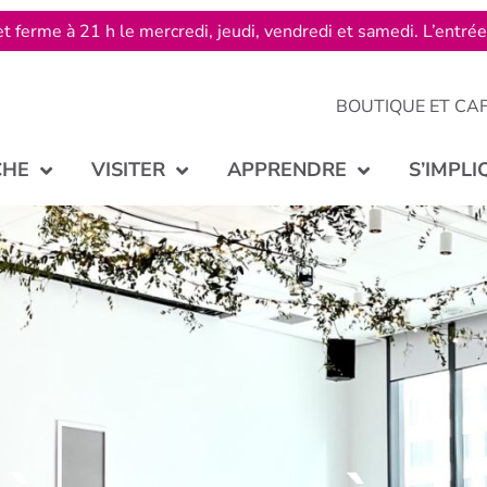
t ferme à 21 h le mercredi, jeudi, vendredi et samedi. L’entré
BOUTIQUE ET CA
CHE
VISITER
APPRENDRE
S’IMPLI