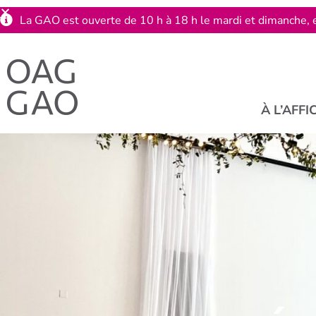
La GAO est ouverte de 10 h à 18 h le mardi et dimanche, e
À L’AFFI