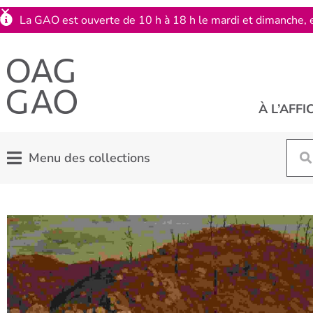
La GAO est ouverte de 10 h à 18 h le mardi et dimanche, e
À L’AFFI
Menu des collections