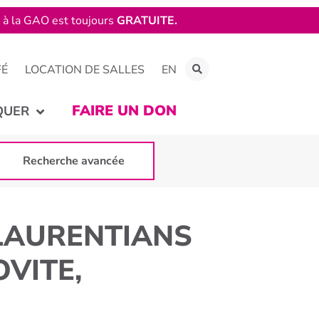
e à la GAO est toujours
GRATUITE.
FÉ
LOCATION DE SALLES
EN
FAIRE UN DON
QUER
Recherche avancée
 LAURENTIANS
OVITE,