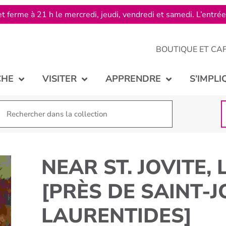
t ferme à 21 h le mercredi, jeudi, vendredi et samedi. L’entré
BOUTIQUE ET CA
CHE
VISITER
APPRENDRE
S’IMPLI
NEAR ST. JOVITE,
[PRÈS DE SAINT-J
LAURENTIDES]