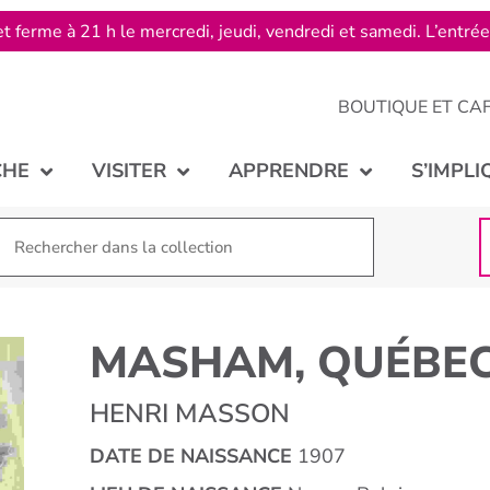
t ferme à 21 h le mercredi, jeudi, vendredi et samedi. L’entré
BOUTIQUE ET CA
CHE
VISITER
APPRENDRE
S’IMPLI
MASHAM, QUÉBE
HENRI MASSON
DATE DE NAISSANCE
1907