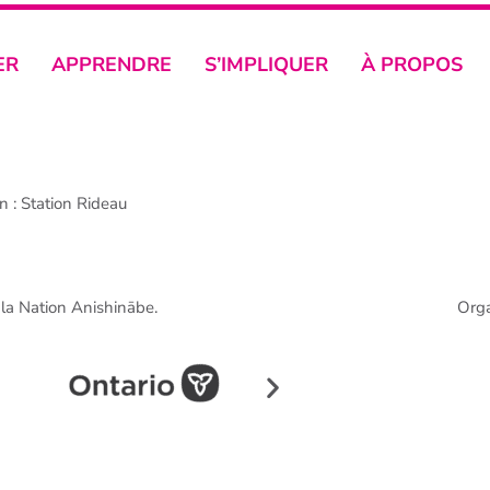
ER
APPRENDRE
S’IMPLIQUER
À PROPOS
 : Station Rideau
e la Nation Anishinābe.
Org