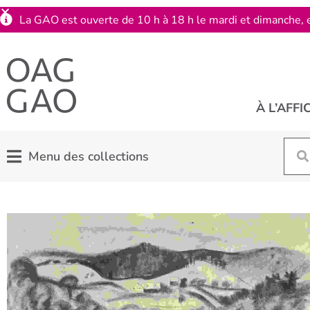
La GAO est ouverte de 10 h à 18 h le mardi et dimanche, e
À L’AFFI
Menu des collections