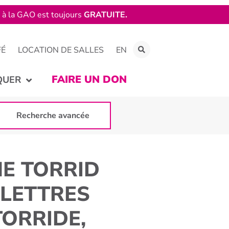
e à la GAO est toujours
GRATUITE.
FÉ
LOCATION DE SALLES
EN
FAIRE UN DON
QUER
Recherche avancée
E TORRID
[LETTRES
TORRIDE,