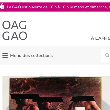
La GAO est ouverte de 10 h à 18 h le mardi et dimanche, e
À L’AFFI
Menu des collections