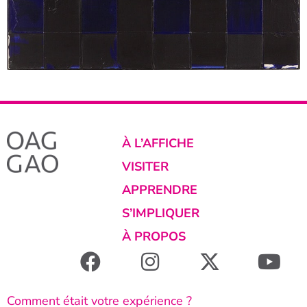
À L’AFFICHE
VISITER
APPRENDRE
S’IMPLIQUER
À PROPOS
Comment était votre expérience ?