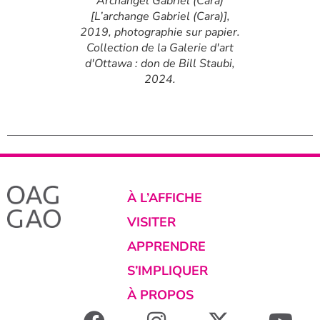
ologist, Zelda
Archangel Gabriel (Cara)
 [Portrait de
[L’archange Gabriel (Cara)],
l], 2007,
2019, photographie sur papier.
ur papier.
Collection de la Galerie d'art
Galerie d'art
d'Ottawa : don de Bill Staubi,
 Bill Staubi,
2024.
.
À L’AFFICHE
VISITER
APPRENDRE
S’IMPLIQUER
À PROPOS