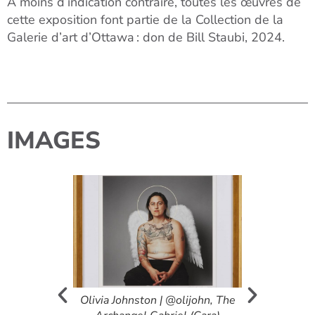
À moins d’indication contraire
, t
outes les œuvres de
cette exposition
font partie de la Collection de la
Galerie d’art d’Ottawa : don de Bill
Staubi
, 2024.
IMAGES
rson |
Olivia Johnston | @olijohn, The