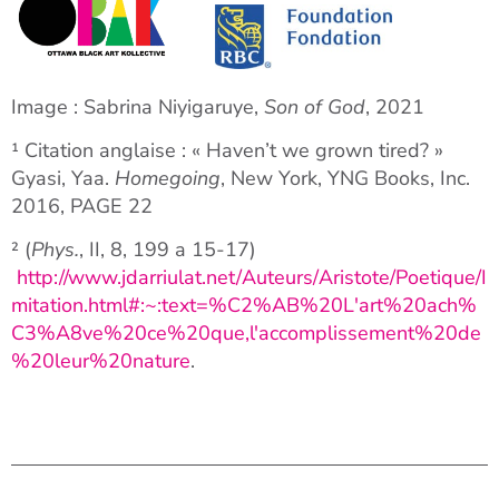
Image : Sabrina Niyigaruye,
Son of God
, 2021
¹ Citation anglaise : « Haven’t we grown tired? »
Gyasi, Yaa.
Homegoing
, New York, YNG Books, Inc.
2016, PAGE 22
² (
Phys.
, II, 8, 199 a 15-17)
http://www.jdarriulat.net/Auteurs/Aristote/Poetique/I
mitation.html#:~:text=%C2%AB%20L'art%20ach%
C3%A8ve%20ce%20que,l'accomplissement%20de
%20leur%20nature
.