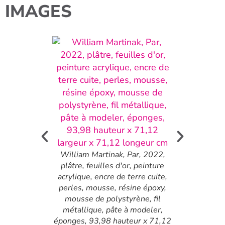
IMAGES
timi, Count
niques mixtes,
0,80 cm
William Martinak, Par, 2022,
William Mar
plâtre, feuilles d'or, peinture
plâtre, feuil
acrylique, encre de terre cuite,
acrylique, en
perles, mousse, résine époxy,
perles, mous
mousse de polystyrène, fil
mousse de 
métallique, pâte à modeler,
métallique,
éponges, 93,98 hauteur x 71,12
éponges, 93,