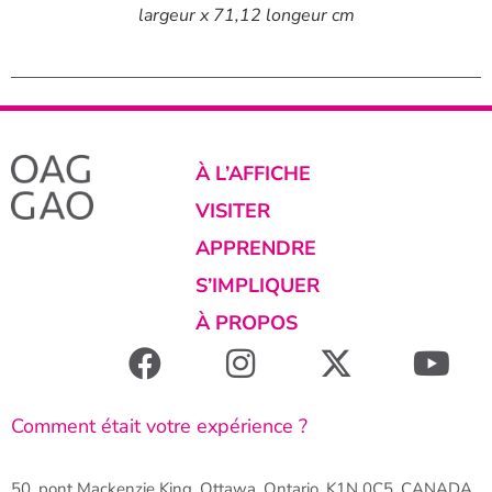
largeur x 71,12 longeur cm
largeur x 
À L’AFFICHE
VISITER
APPRENDRE
S’IMPLIQUER
À PROPOS
Comment était votre expérience ?
50, pont Mackenzie King, Ottawa, Ontario, K1N 0C5, CANADA