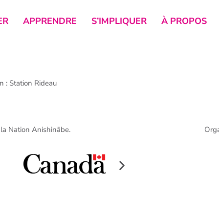
ER
APPRENDRE
S’IMPLIQUER
À PROPOS
 : Station Rideau
e la Nation Anishinābe.
Org