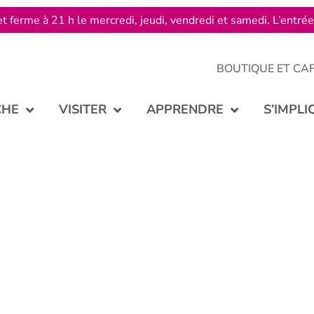
t ferme à 21 h le mercredi, jeudi, vendredi et samedi. L’entré
BOUTIQUE ET CA
CHE
VISITER
APPRENDRE
S’IMPLI