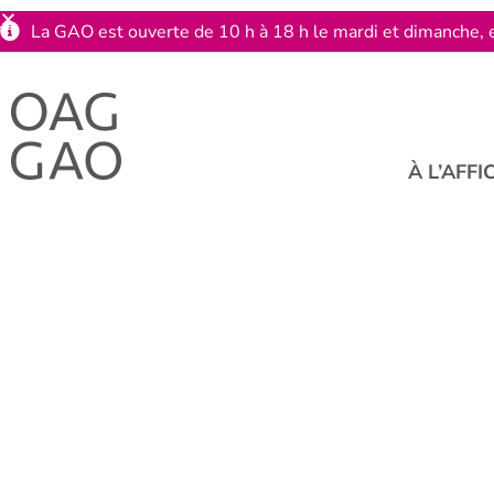
La GAO est ouverte de 10 h à 18 h le mardi et dimanche, e
À L’AFFI