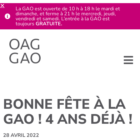
La GAO est ouverte de 10 h à 18 h le mardi et
dimanche, et ferme à 21 h le mercredi, jeudi,
vendredi et samedi. L’entrée à la GAO est
toujours
GRATUITE.
BONNE FÊTE À LA
GAO ! 4 ANS DÉJÀ !
28 AVRIL 2022