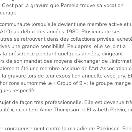
 C’est par la gravure que Pamela trouve sa vocation,
tourage.
a communauté lorsqu’elle devient une membre active et 
a (ALO) au début des années 1980. Plusieurs de ses
tres se retrouvent dans des collections privées, achet
es une grande sensibilité. Peu après, elle se joint à
ès la présidence pendant quelques années, dirigeant
ours de son mandat des moyens d’échanger de l’informat
galement été une membre assidue de l’Art Association o
 la gravure lors de leur exposition annuelle avec jury. E
s horizons surnommé le « Group of 9 » ; le groupe mange
ques respectifs.
sujet de façon très professionnelle. Elle est devenue tr
lité », racontent Anne Thompson et Elizabeth Potvin, d
ter courageusement contre la maladie de Parkinson. Son