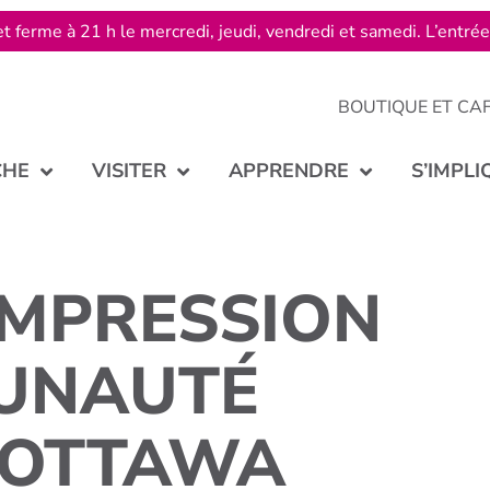
t ferme à 21 h le mercredi, jeudi, vendredi et samedi. L’entré
BOUTIQUE ET CA
CHE
VISITER
APPRENDRE
S’IMPLI
IMPRESSION
UNAUTÉ
’OTTAWA