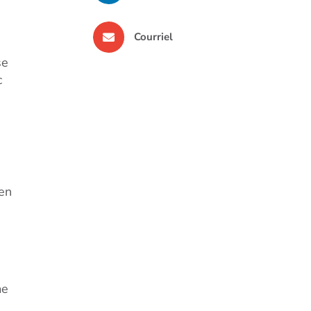
Courriel
se
c
 en
me