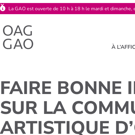
La GAO est ouverte de 10 h à 18 h le mardi et dimanche, e
À L’AFFI
FAIRE BONNE 
SUR LA COMM
ARTISTIQUE D