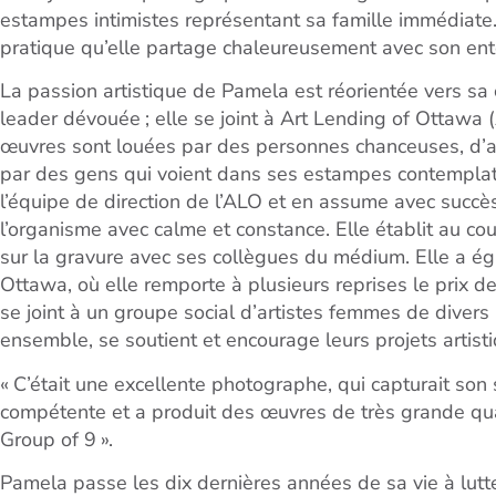
estampes intimistes représentant sa famille immédiate.
pratique qu’elle partage chaleureusement avec son en
La passion artistique de Pamela est réorientée vers s
leader dévouée ; elle se joint à Art Lending of Ottaw
œuvres sont louées par des personnes chanceuses, d’au
par des gens qui voient dans ses estampes contemplativ
l’équipe de direction de l’ALO et en assume avec succ
l’organisme avec calme et constance. Elle établit au c
sur la gravure avec ses collègues du médium. Elle a é
Ottawa, où elle remporte à plusieurs reprises le prix de
se joint à un groupe social d’artistes femmes de diver
ensemble, se soutient et encourage leurs projets artisti
« C’était une excellente photographe, qui capturait son 
compétente et a produit des œuvres de très grande qua
Group of 9 ».
Pamela passe les dix dernières années de sa vie à lut