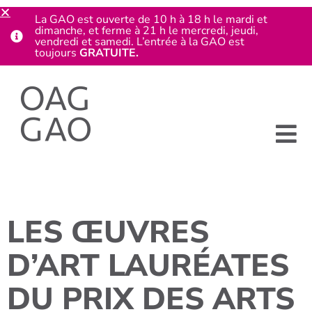
La GAO est ouverte de 10 h à 18 h le mardi et
dimanche, et ferme à 21 h le mercredi, jeudi,
vendredi et samedi. L’entrée à la GAO est
toujours
GRATUITE.
LES ŒUVRES
D’ART LAURÉATES
DU PRIX DES ARTS