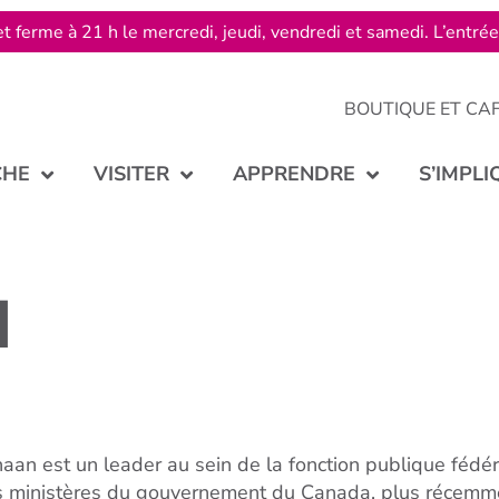
t ferme à 21 h le mercredi, jeudi, vendredi et samedi. L’entré
BOUTIQUE ET CA
CHE
VISITER
APPRENDRE
S’IMPLI
N
aan est un leader au sein de la fonction publique fédé
s ministères du gouvernement du Canada, plus récemme