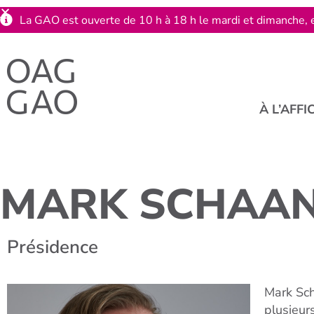
La GAO est ouverte de 10 h à 18 h le mardi et dimanche, e
À L’AFFI
MARK SCHAA
Présidence
Mark Sch
plusieur