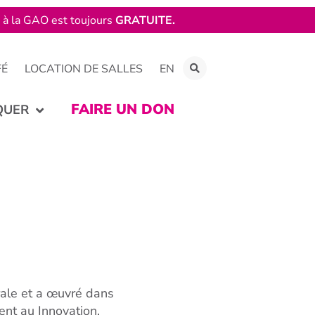
e à la GAO est toujours
GRATUITE.
FÉ
LOCATION DE SALLES
EN
FAIRE UN DON
QUER
rale et a œuvré dans
nt au Innovation,