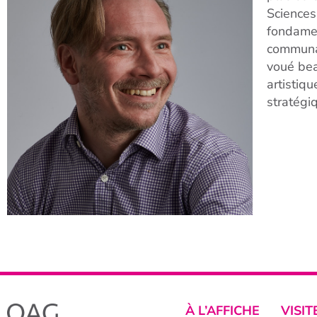
Sciences
fondament
communau
voué bea
artistiq
stratégi
À L’AFFICHE
VISIT