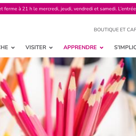
t ferme à 21 h le mercredi, jeudi, vendredi et samedi. L’entré
BOUTIQUE ET CA
CHE
VISITER
APPRENDRE
S’IMPLI