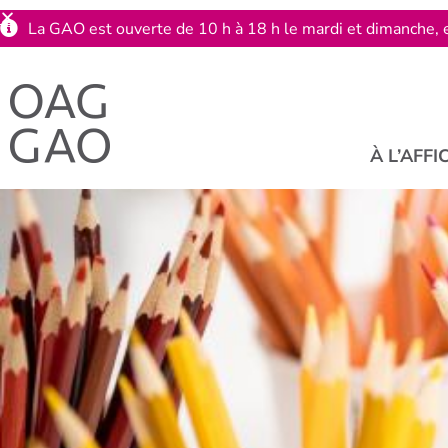
La GAO est ouverte de 10 h à 18 h le mardi et dimanche, e
À L’AFFI