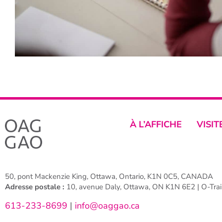
À L’AFFICHE
VISIT
50, pont Mackenzie King, Ottawa, Ontario, K1N 0C5, CANADA
Adresse postale :
10, avenue Daly, Ottawa, ON K1N 6E2 | O-Train
613-233-8699
|
info@oaggao.ca