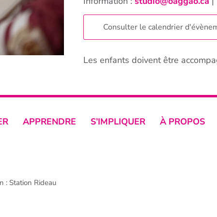
Information :
studio@oaggao.ca
|
Consulter le calendrier d'évène
Les enfants doivent être accompa
ER
APPRENDRE
S’IMPLIQUER
À PROPOS
 : Station Rideau