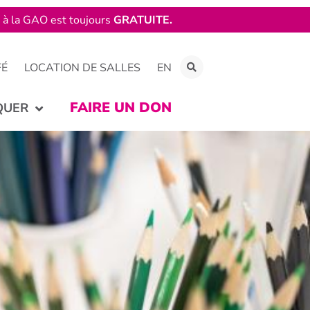
e à la GAO est toujours
GRATUITE.
FÉ
LOCATION DE SALLES
EN
FAIRE UN DON
QUER