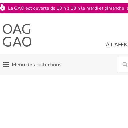
La GAO est ouverte de 10 h à 18 h le mardi et dimanche, e
À L’AFFI
Menu des collections