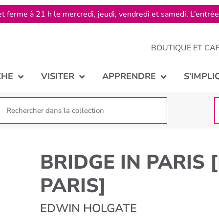
t ferme à 21 h le mercredi, jeudi, vendredi et samedi. L’entré
BOUTIQUE ET CA
CHE
VISITER
APPRENDRE
S’IMPLI
BRIDGE IN PARIS 
PARIS]
EDWIN HOLGATE