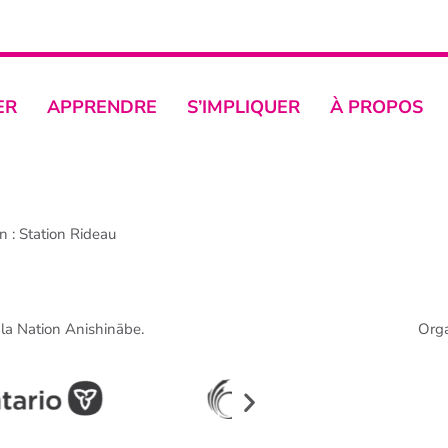
ER
APPRENDRE
S’IMPLIQUER
À PROPOS
 : Station Rideau
e la Nation Anishinābe.
Org