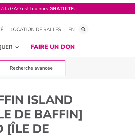
e à la GAO est toujours
GRATUITE.
FÉ
LOCATION DE SALLES
EN
FAIRE UN DON
QUER
Recherche avancée
FFIN ISLAND
LE DE BAFFIN]
 [ÎLE DE