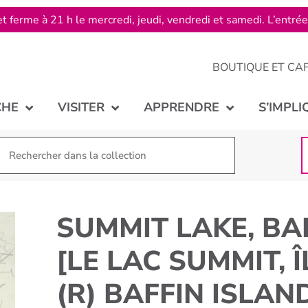
t ferme à 21 h le mercredi, jeudi, vendredi et samedi. L’entré
BOUTIQUE ET CA
CHE
VISITER
APPRENDRE
S’IMPLI
SUMMIT LAKE, BA
[LE LAC SUMMIT, Î
(R) BAFFIN ISLAND