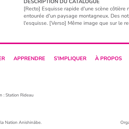
DESCRIPTION DU CATALOGUE
[Recto] Esquisse rapide d'une scène côtière
entourée d'un paysage montagneux. Des notes
l'esquisse. [Verso] Même image que sur le re
ER
APPRENDRE
S’IMPLIQUER
À PROPOS
 : Station Rideau
e la Nation Anishinābe.
Org