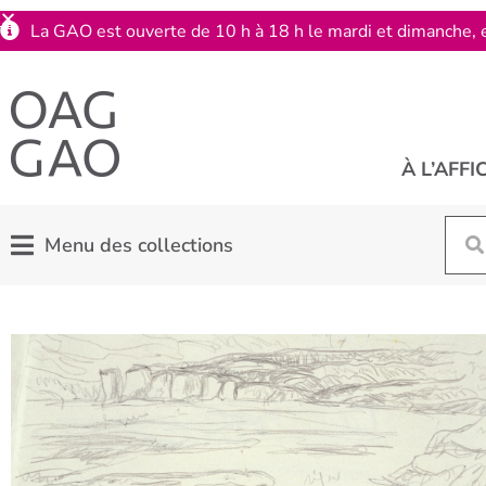
La GAO est ouverte de 10 h à 18 h le mardi et dimanche, e
À L’AFFI
Menu des collections