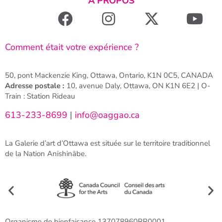
À PROPOS
Comment était votre expérience ?
50, pont Mackenzie King, Ottawa, Ontario, K1N 0C5, CANADA
Adresse postale :
10, avenue Daly, Ottawa, ON K1N 6E2 | O-
Train : Station Rideau
613-233-8699
|
info@oaggao.ca
La Galerie d’art d’Ottawa est située sur le territoire traditionnel
de la Nation Anishinābe.
Organisme de bienfaisance 137078960RR0001