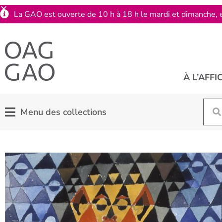
La GAO est ouverte de 10 h à 18 h le mardi et dimanche, e
À L’AFFI
Menu des collections