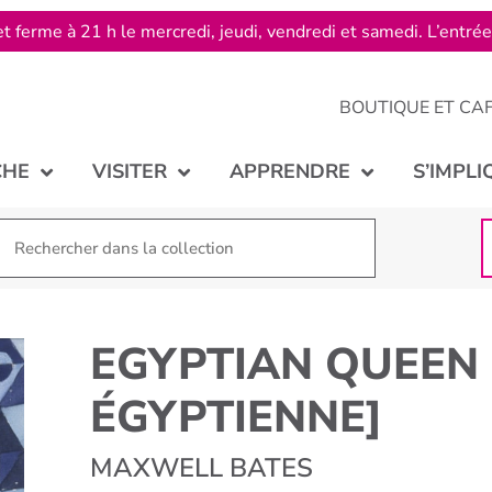
t ferme à 21 h le mercredi, jeudi, vendredi et samedi. L’entré
BOUTIQUE ET CA
CHE
VISITER
APPRENDRE
S’IMPLI
EGYPTIAN QUEEN 
ÉGYPTIENNE]
MAXWELL BATES