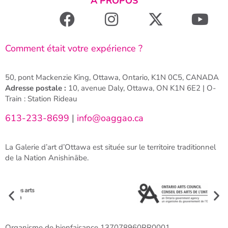
À PROPOS
Comment était votre expérience ?
50, pont Mackenzie King, Ottawa, Ontario, K1N 0C5, CANADA
Adresse postale :
10, avenue Daly, Ottawa, ON K1N 6E2 | O-
Train : Station Rideau
613-233-8699
|
info@oaggao.ca
La Galerie d’art d’Ottawa est située sur le territoire traditionnel
de la Nation Anishinābe.
Organisme de bienfaisance 137078960RR0001