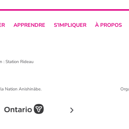
ER
APPRENDRE
S’IMPLIQUER
À PROPOS
 : Station Rideau
e la Nation Anishinābe.
Org