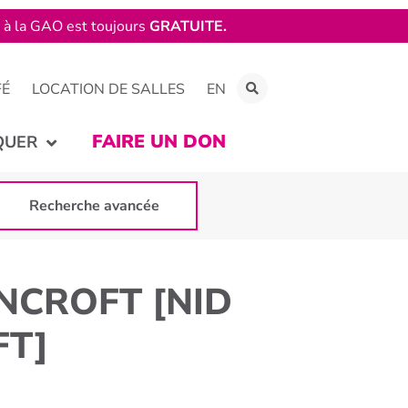
e à la GAO est toujours
GRATUITE.
FÉ
LOCATION DE SALLES
EN
FAIRE UN DON
QUER
Recherche avancée
ANCROFT [NID
FT]