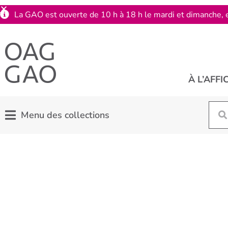
La GAO est ouverte de 10 h à 18 h le mardi et dimanche, e
À L’AFFI
Menu des collections