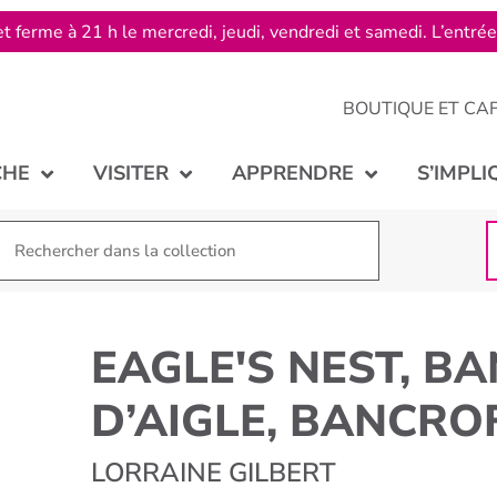
t ferme à 21 h le mercredi, jeudi, vendredi et samedi. L’entré
BOUTIQUE ET CA
CHE
VISITER
APPRENDRE
S’IMPLI
EAGLE'S NEST, B
D’AIGLE, BANCRO
LORRAINE GILBERT