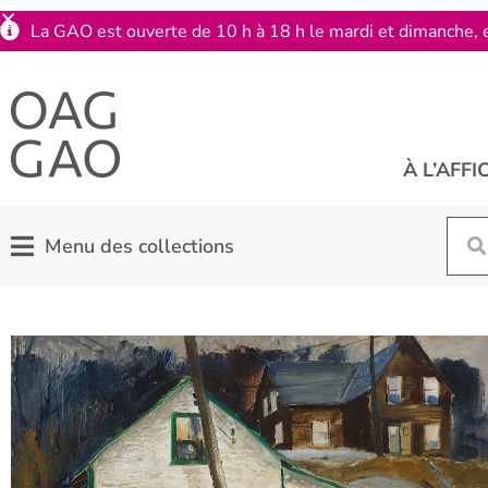
La GAO est ouverte de 10 h à 18 h le mardi et dimanche, e
À L’AFFI
Menu des collections