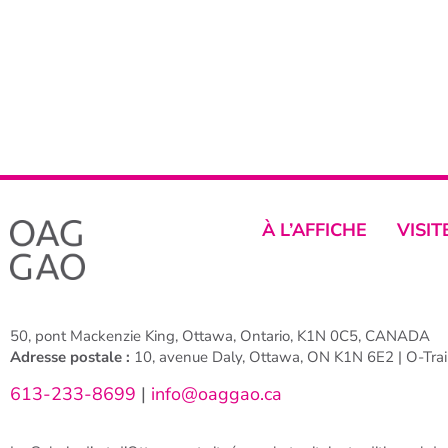
À L’AFFICHE
VISIT
50, pont Mackenzie King, Ottawa, Ontario, K1N 0C5, CANADA
Adresse postale :
10, avenue Daly, Ottawa, ON K1N 6E2 | O-Train
613-233-8699
|
info@oaggao.ca