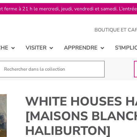
t ferme à 21 h le mercredi, jeudi, vendredi et samedi. L’entré
BOUTIQUE ET CA
CHE
VISITER
APPRENDRE
S’IMPLI
WHITE HOUSES H
[MAISONS BLANC
HALIBURTON]