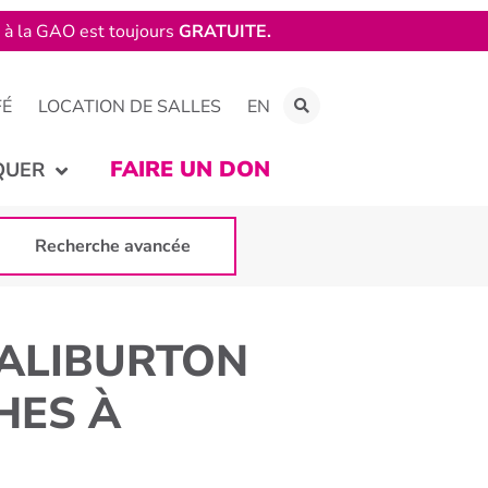
e à la GAO est toujours
GRATUITE.
FÉ
LOCATION DE SALLES
EN
FAIRE UN DON
QUER
Recherche avancée
ALIBURTON
HES À