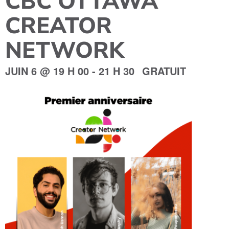
CBC OTTAWA
CREATOR
NETWORK
JUIN 6
@
19 H 00
-
21 H 30
GRATUIT