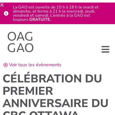
La GAO est ouverte de 10 h à 18 h le mardi et
dimanche, et ferme à 21 h le mercredi, jeudi,
vendredi et samedi. L’entrée à la GAO est
toujours
GRATUITE.
Voir tous les évènements
CÉLÉBRATION DU
PREMIER
ANNIVERSAIRE DU