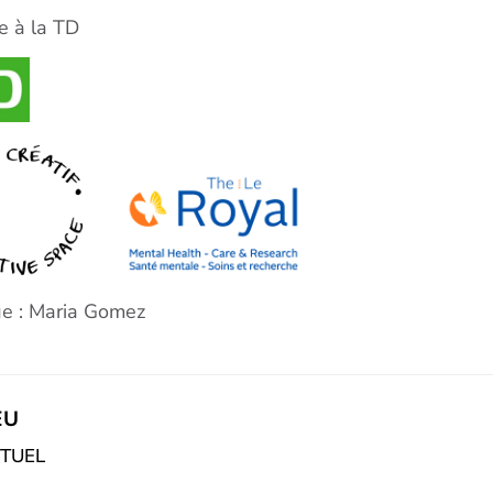
e à la TD
e : Maria Gomez
EU
RTUEL