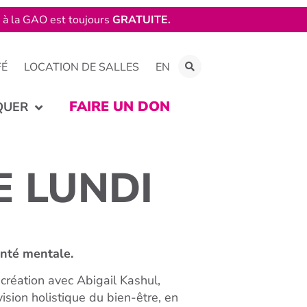
e à la GAO est toujours
GRATUITE.
FÉ
LOCATION DE SALLES
EN
FAIRE UN DON
QUER
E LUNDI
santé mentale.
 création avec Abigail Kashul,
vision holistique du bien-être, en