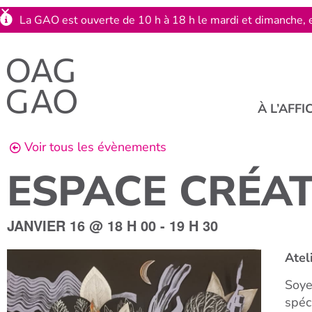
La GAO est ouverte de 10 h à 18 h le mardi et dimanche, e
À L’AFFI
Voir tous les évènements
ESPACE CRÉATI
JANVIER 16
@
18 H 00
-
19 H 30
Atel
Soye
spéc