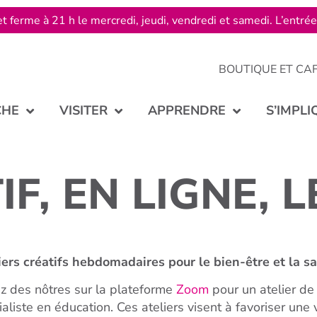
t ferme à 21 h le mercredi, jeudi, vendredi et samedi. L’entré
BOUTIQUE ET CA
CHE
VISITER
APPRENDRE
S’IMPLI
F, EN LIGNE, L
iers créatifs hebdomadaires pour le bien-être et la 
z des nôtres sur la plateforme
Zoom
pour un atelier de
ialiste en éducation. Ces ateliers visent à favoriser une 