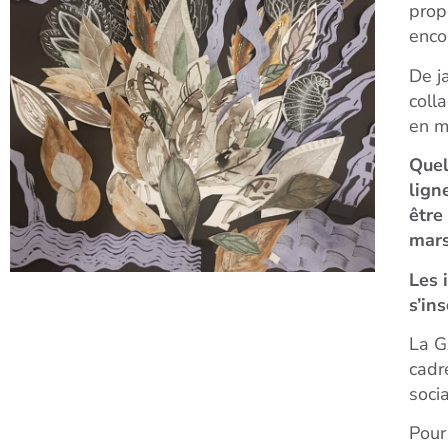
prop
enco
De j
coll
en m
Quel
lign
être
mars
Les 
s’in
La G
cadr
soci
Pour