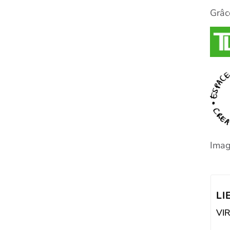
Grâc
Imag
LI
VI