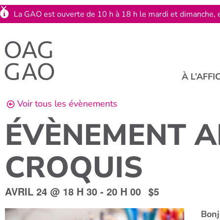
La GAO est ouverte de 10 h à 18 h le mardi et dimanche, e
À L’AFFI
Voir tous les évènements
ÉVÈNEMENT AN
CROQUIS
AVRIL 24
@
18 H 30
-
20 H 00
$5
Bonj