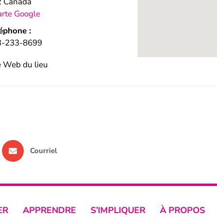
2 Canada
arte Google
éphone :
3-233-8699
e Web du lieu
Courriel
ER
APPRENDRE
S’IMPLIQUER
À PROPOS