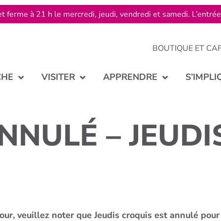
t ferme à 21 h le mercredi, jeudi, vendredi et samedi. L’entré
BOUTIQUE ET CA
CHE
VISITER
APPRENDRE
S’IMPLI
NULÉ – JEUDI
our, veuillez noter que Jeudis croquis est annulé pour 