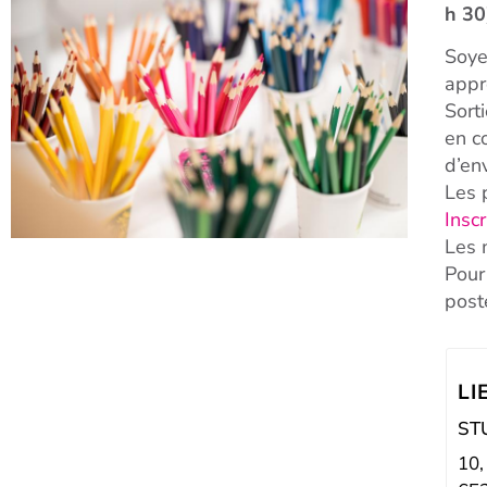
h 30
Soye
appr
Sort
en c
d’en
Les 
Inscr
Les 
Pour
post
LI
ST
10,