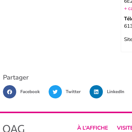
6E
+ c
Tél
61
Sit
Partager
Facebook
Twitter
LinkedIn
À L’AFFICHE
VISIT