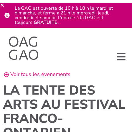
La GAO est ouverte de 10 h à 18 h le mardi et
dimanche, et ferme à 21 h le mercredi, jeudi,
vendredi et samedi. L’entrée à la GAO est
toujours
GRATUITE.
Voir tous les évènements
LA TENTE DES
ARTS AU FESTIVAL
FRANCO-