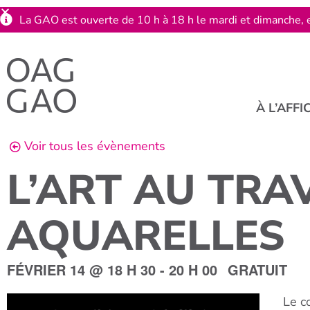
La GAO est ouverte de 10 h à 18 h le mardi et dimanche, e
À L’AFFI
Voir tous les évènements
L’ART AU TRAV
AQUARELLES
FÉVRIER 14
@
18 H 30
-
20 H 00
GRATUIT
Le c