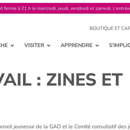
t ferme à 21 h le mercredi, jeudi, vendredi et samedi. L’entré
BOUTIQUE ET CA
CHE
VISITER
APPRENDRE
S’IMPLI
AIL : ZINES ET
onseil jeunesse de la GAO et le
Comité
consultatif des 