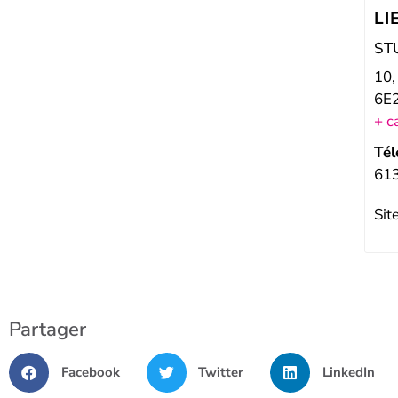
LI
ST
10,
6E
+ c
Tél
61
Sit
Partager
Facebook
Twitter
LinkedIn