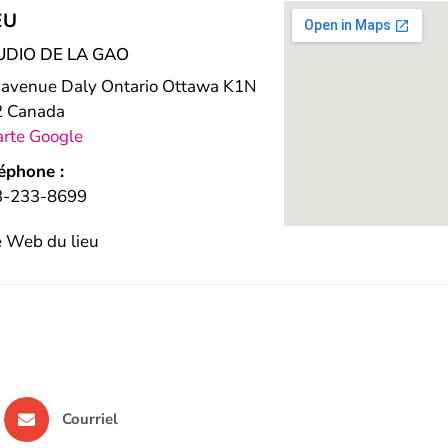
EU
UDIO DE LA GAO
 avenue Daly Ontario Ottawa K1N
2 Canada
arte Google
éphone :
3-233-8699
e Web du lieu
Courriel