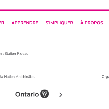
ER
APPRENDRE
S’IMPLIQUER
À PROPOS
 : Station Rideau
e la Nation Anishinābe.
Org