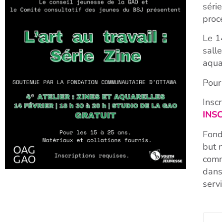
séri
proc
Le 1
sall
aqua
Pour
Insc
INS
Fond
but 
comm
dans
serv