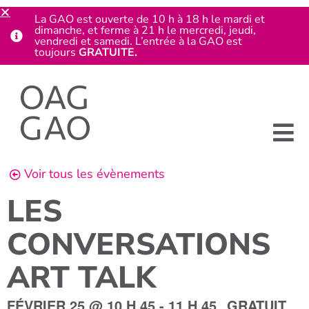
La GAO est ouverte de 10 h à 18 h le mardi et
dimanche, et ferme à 21 h le mercredi, jeudi,
vendredi et samedi. L’entrée à la GAO est
toujours
GRATUITE.
Voir tous les évènements
LES
CONVERSATIONS
ART TALK
FÉVRIER 25
@
10 H 45
-
11 H 45
GRATUIT