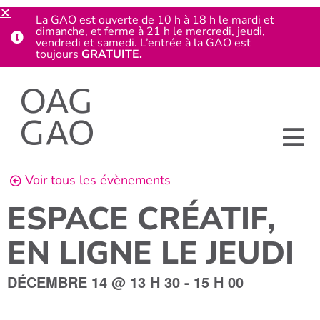
La GAO est ouverte de 10 h à 18 h le mardi et
dimanche, et ferme à 21 h le mercredi, jeudi,
vendredi et samedi. L’entrée à la GAO est
toujours
GRATUITE.
Voir tous les évènements
ESPACE CRÉATIF,
EN LIGNE LE JEUDI
DÉCEMBRE 14
@
13 H 30
-
15 H 00