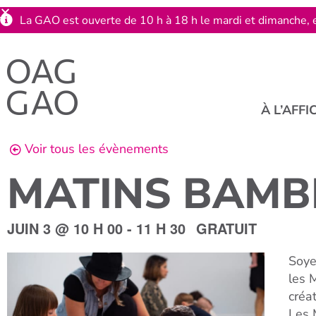
La GAO est ouverte de 10 h à 18 h le mardi et dimanche, e
À L’AFFI
Voir tous les évènements
MATINS BAMB
JUIN 3
@
10 H 00
-
11 H 30
GRATUIT
Soye
les 
créa
Les 