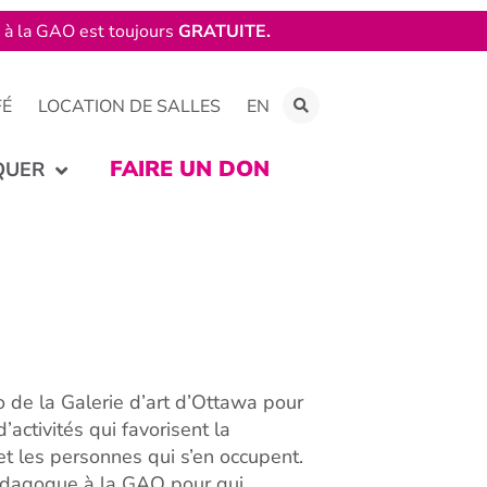
e à la GAO est toujours
GRATUITE.
FÉ
LOCATION DE SALLES
EN
FAIRE UN DON
QUER
 de la Galerie d’art d’Ottawa pour
’activités qui favorisent la
 et les personnes qui s’en occupent.
édagogue à la GAO pour qui