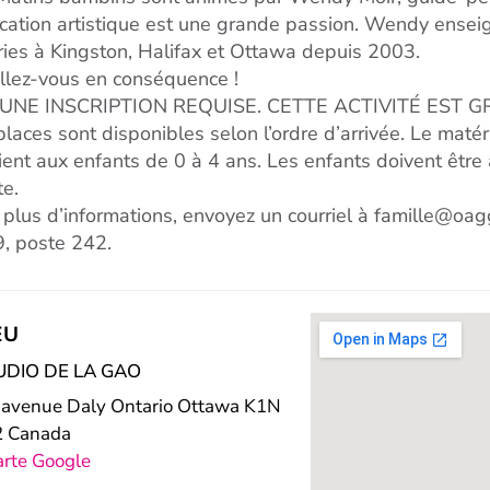
ucation artistique est une grande passion. Wendy enseign
ries à Kingston, Halifax et Ottawa depuis 2003.
llez-vous en conséquence !
UNE INSCRIPTION REQUISE. CETTE ACTIVITÉ EST G
places sont disponibles selon l’ordre d’arrivée. Le maté
ient aux enfants de 0 à 4 ans. Les enfants doivent êt
te.
 plus d’informations, envoyez un courriel à famille@o
, poste 242.
EU
UDIO DE LA GAO
 avenue Daly Ontario Ottawa K1N
2 Canada
arte Google