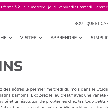
t ferme à 21 h le mercredi, jeudi, vendredi et samedi. L’entré
BOUTIQUE ET CA
CHE
VISITER
APPRENDRE
S’IMPLI
INS
z des nôtres le premier mercredi du mois dans le Studio
Matins bambins. Explorez le jeu créatif avec une variété d
tivité et la résolution de problèmes chez les tout-petits
Matins bambins sont animés par Wendy Moir, guide-p