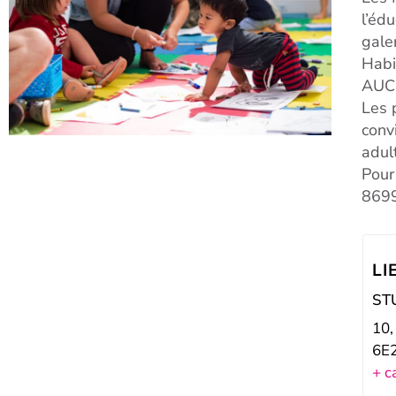
l’éd
gale
Habi
AUC
Les 
conv
adul
Pour
8699
LI
ST
10,
6E
+ c