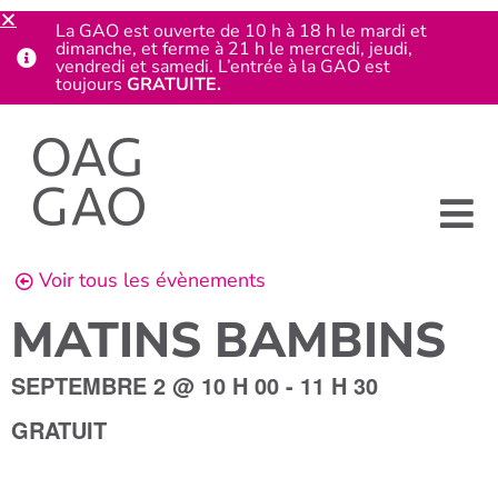
La GAO est ouverte de 10 h à 18 h le mardi et
dimanche, et ferme à 21 h le mercredi, jeudi,
vendredi et samedi. L’entrée à la GAO est
toujours
GRATUITE.
Voir tous les évènements
MATINS BAMBINS
SEPTEMBRE 2
@
10 H 00
-
11 H 30
GRATUIT