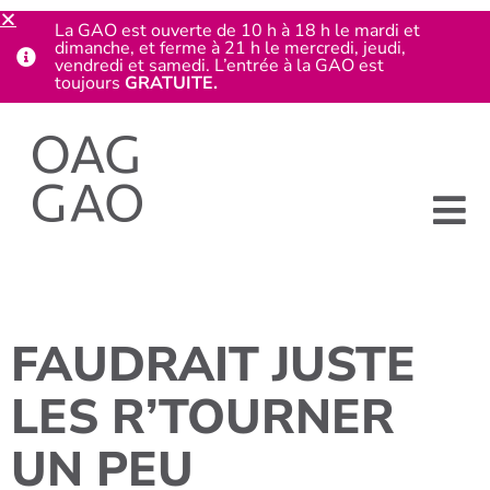
La GAO est ouverte de 10 h à 18 h le mardi et
dimanche, et ferme à 21 h le mercredi, jeudi,
vendredi et samedi. L’entrée à la GAO est
toujours
GRATUITE.
FAUDRAIT JUSTE
LES R’TOURNER
UN PEU