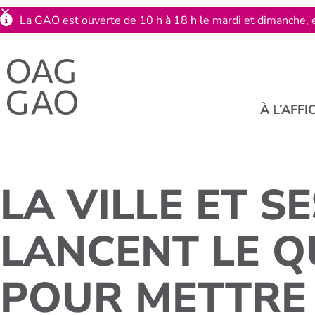
La GAO est ouverte de 10 h à 18 h le mardi et dimanche, e
À L’AFFI
LA VILLE ET S
LANCENT LE Q
POUR METTRE 