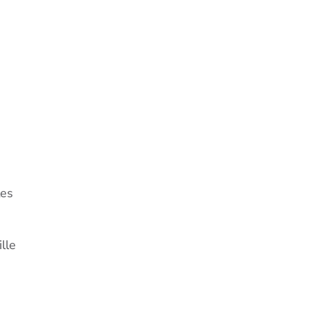
tes
lle