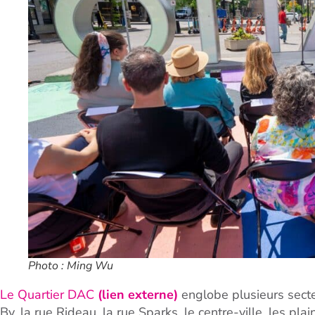
Photo : Ming Wu
Le Quartier DAC
(lien externe)
englobe plusieurs sect
By, la rue Rideau, la rue Sparks, le centre-ville, les pl