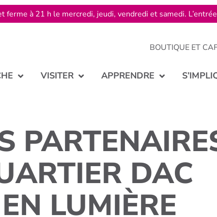
t ferme à 21 h le mercredi, jeudi, vendredi et samedi. L’entré
BOUTIQUE ET CA
CHE
VISITER
APPRENDRE
S’IMPLI
ES PARTENAIRE
UARTIER DAC
EN LUMIÈRE