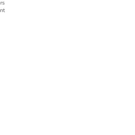
ers
nt