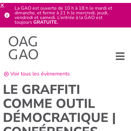
La GAO est ouverte de 10 h à 18 h le mardi et
dimanche, et ferme à 21 h le mercredi, jeudi,
vendredi et samedi. L’entrée à la GAO est
toujours
GRATUITE.
Voir tous les évènements
LE GRAFFITI
COMME OUTIL
DÉMOCRATIQUE |