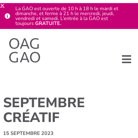
La GAO est ouverte de 10 h à 18 h le mardi et
dimanche, et ferme à 21 h le mercredi, jeudi,
vendredi et samedi. L’entrée à la GAO est
toujours
GRATUITE.
SEPTEMBRE
CRÉATIF
15 SEPTEMBRE 2023