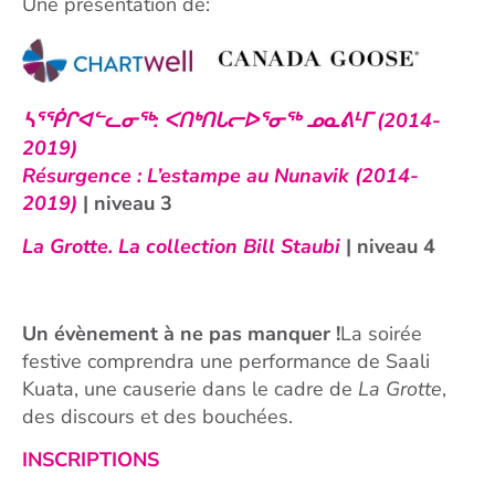
Une présentation de:
ᓴᕐᖀᒋᐊᓪᓚᓂᖅ: ᐸᑎᒃᑎᒐᓕᐅᕐᓂᖅ ᓄᓇᕕᒻᒥ
(2014-
2019)
Résurgence : L’estampe au Nunavik (2014-
2019)
| niveau 3
La Grotte. La collection Bill Staubi
| niveau 4
Un évènement à ne pas manquer !
La soirée
festive comprendra une performance de Saali
Kuata, une causerie dans le cadre de
La Grotte
,
des discours et des bouchées.
INSCRIPTIONS