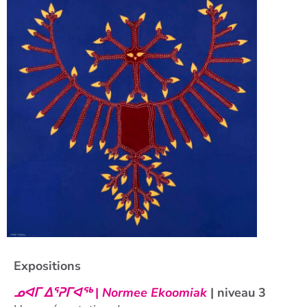
Expositions
ᓄᐊᒥ ᐃᕐᕈᒥᐊᖅ
|
Normee Ekoomiak
| niveau 3